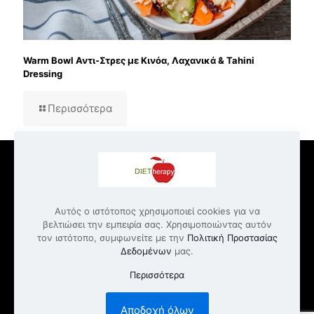
Warm Bowl Αντι-Στρες με Κινόα, Λαχανικά & Tahini
Dressing
Περισσότερα
Αυτός ο ιστότοπος χρησιμοποιεί cookies για να
© 2022 Dietherapy.gr | All Rights Reserved
βελτιώσει την εμπειρία σας. Χρησιμοποιώντας αυτόν
τον ιστότοπο, συμφωνείτε με την
Πολιτική Προστασίας
Επικοινωνία
Υπηρεσίες Διατροφής και Εκπαίδευσης
Δεδομένων
μας.
Όροι Παροχής Υπηρεσιών
Πολιτική Απορρήτου
Πολιτική γραφείου – Disclaimer
Περισσότερα
Αποδοχή όλων