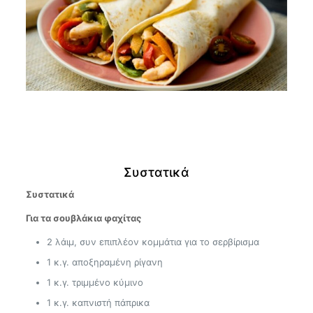
Συστατικά
Συστατικά
Για τα σουβλάκια φαχίτας
2 λάιμ, συν επιπλέον κομμάτια για το σερβίρισμα
1 κ.γ. αποξηραμένη ρίγανη
1 κ.γ. τριμμένο κύμινο
1 κ.γ. καπνιστή πάπρικα