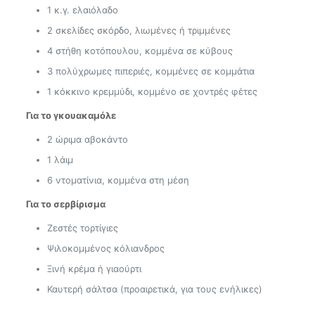
1 κ.γ. ελαιόλαδο
2 σκελίδες σκόρδο, λιωμένες ή τριμμένες
4 στήθη κοτόπουλου, κομμένα σε κύβους
3 πολύχρωμες πιπεριές, κομμένες σε κομμάτια
1 κόκκινο κρεμμύδι, κομμένο σε χοντρές φέτες
Για το γκουακαμόλε
2 ώριμα αβοκάντο
1 λάιμ
6 ντοματίνια, κομμένα στη μέση
Για το σερβίρισμα
Ζεστές τορτίγιες
Ψιλοκομμένος κόλιανδρος
Ξινή κρέμα ή γιαούρτι
Καυτερή σάλτσα (προαιρετικά, για τους ενήλικες)