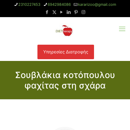
2310227453
6942984086
kararizoo@gmail.com
Υπηρεσίες Διατροφής
Σουβλάκια κοτόπουλου
φαχίτας στη σχάρα