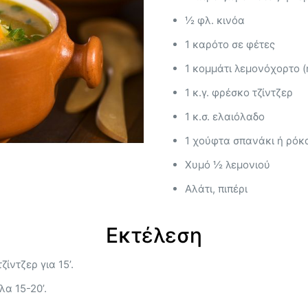
½ φλ. κινόα
1 καρότο σε φέτες
1 κομμάτι λεμονόχορτο (
1 κ.γ. φρέσκο τζίντζερ
1 κ.σ. ελαιόλαδο
1 χούφτα σπανάκι ή ρόκ
Χυμό ½ λεμονιού
Αλάτι, πιπέρι
Εκτέλεση
ίντζερ για 15’.
α 15-20’.