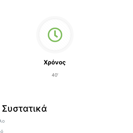
Χρόνος
40′
Συστατικά
υλο
ρό