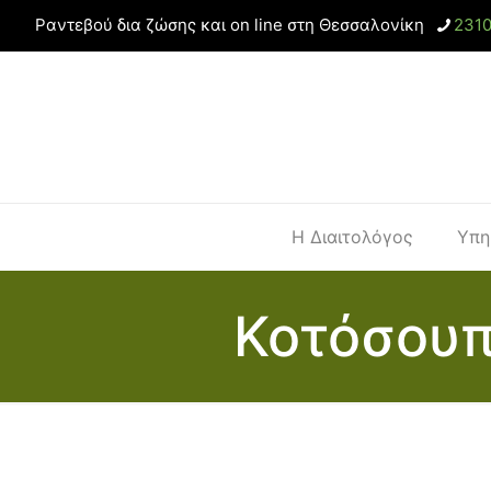
Ραντεβού δια ζώσης και on line στη Θεσσαλονίκη
231
Η Διαιτολόγος
Υπη
Κοτόσουπ