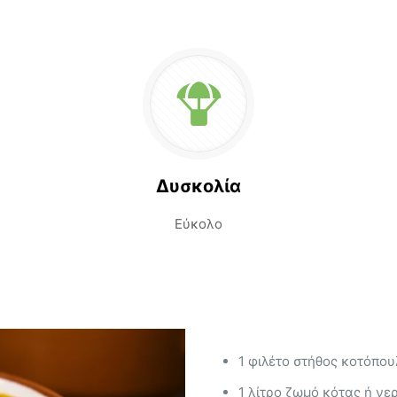
Δυσκολία
Εύκολο
1 φιλέτο στήθος κοτόπο
1 λίτρο ζωμό κότας ή νε