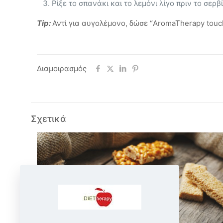
Ρίξε το σπανάκι και το λεμόνι λίγο πριν το σερβ
Tip:
Αντί για αυγολέμονο, δώσε “AromaTherapy touch
Διαμοιρασμός
Σχετικά