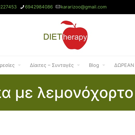
0227453
6942984086
kararizoo@gmail.com
ρεσίες
Δίαιτες – Συνταγές
Blog
ΔΩΡΕΑΝ 
α με λεμονόχορτο 