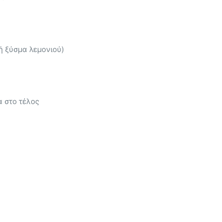
ή ξύσμα λεμονιού)
α στο τέλος