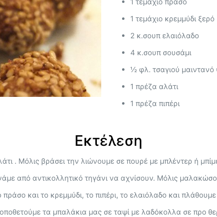
1 τεμάχιο πράσο
1 τεμάχιο κρεμμύδι ξερό
2 κ.σουπ ελαιόλαδο
4 κ.σουπ σουσάμι
½ φλ. τσαγιού μαιντανό
1 πρέζα αλάτι
1 πρέζα πιπέρι
Εκτέλεση
τι . Μόλις βράσει την λιώνουμε σε πουρέ με μπλέντερ ή μπίμ
νάμε από αντικολλητικό τηγάνι να αχνίσουν. Μόλις μαλακώσου
πράσο και το κρεμμύδι, το πιπέρι, το ελαιόλαδο και πλάθουμ
οποθετούμε τα μπαλάκια μας σε ταψί με λαδόκολλα σε προ θε