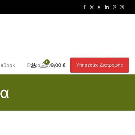
0
eBook
Επικοινωνία
0,00 €
Υπηρεσίες Διατροφής
βα