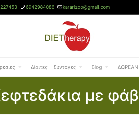
0227453
6942984086
kararizoo@gmail.com
ρεσίες
Δίαιτες – Συνταγές
Blog
ΔΩΡΕΑΝ 
εφτεδάκια με φά