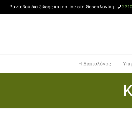
Ραντεβού δια ζώσης και on line στη Θεσσαλονίκη
231
Η Διαιτολόγος
Υπη
Κ