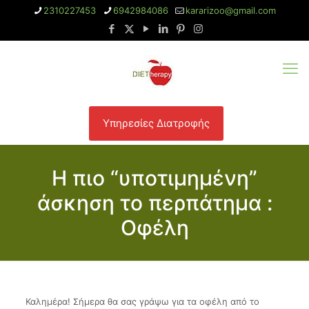
2310227453
6942984086
kararizoo@gmail.com
Υπηρεσίες Διατροφής
Η πιο “υποτιμημένη”
άσκηση το περπάτημα :
Οφέλη
Καλημέρα! Σήμερα θα σας γράψω για τα οφέλη από το