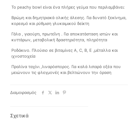
Το peachy bowl είναι ένα πλήρες γεύμα που περιλαμβάνει:
Βρώμη και δημητριακά ολικής άλεσης. Για δυνατό ξεκίνημα,
κορεσμό και ρύθμιση γλυκαιμικού δείκτη
Γάλα , γιαούρτι, πρωτεΐνη . Για αποκατάσταση ιστών και
κυττάρων, μεταβολική δραστηριότητα, πληρότητα
Ροδάκινο. Πλούσιο σε βιταμίνες Α, C, B, E ,μέταλλα και
ιχνοστοιχεία
Πραλίνα ταχίνι ,λιναρόσπορος. Για καλά λιπαρά οξέα που
μειώνουν τις φλεγμονές και βελτιώνουν την όραση
Διαμοιρασμός
Σχετικά