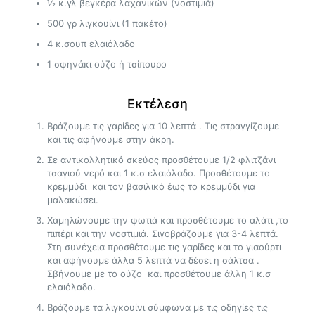
½ κ.γλ βεγκέρα λαχανικών (νοστιμιά)
500 γρ λιγκουίνι (1 πακέτο)
4 κ.σουπ ελαιόλαδο
1 σφηνάκι ούζο ή τσίπουρο
Εκτέλεση
Βράζουμε τις γαρίδες για 10 λεπτά . Τις στραγγίζουμε
και τις αφήνουμε στην άκρη.
Σε αντικολλητικό σκεύος προσθέτουμε 1/2 φλιτζάνι
τσαγιού νερό και 1 κ.σ ελαιόλαδο. Προσθέτουμε το
κρεμμύδι και τον βασιλικό έως το κρεμμύδι για
μαλακώσει.
Χαμηλώνουμε την φωτιά και προσθέτουμε το αλάτι ,το
πιπέρι και την νοστιμιά. Σιγοβράζουμε για 3-4 λεπτά.
Στη συνέχεια προσθέτουμε τις γαρίδες και το γιαούρτι
και αφήνουμε άλλα 5 λεπτά να δέσει η σάλτσα .
Σβήνουμε με το ούζο και προσθέτουμε άλλη 1 κ.σ
ελαιόλαδο.
Βράζουμε τα λιγκουίνι σύμφωνα με τις οδηγίες τις