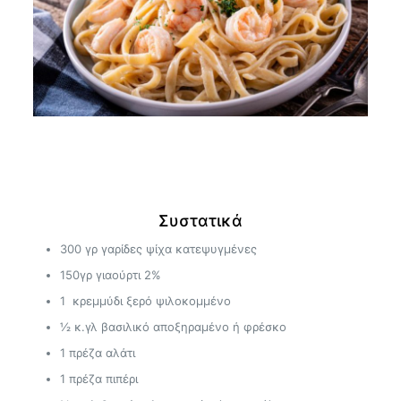
Συστατικά
300 γρ γαρίδες ψίχα κατεψυγμένες
150γρ γιαούρτι 2%
1 κρεμμύδι ξερό ψιλοκομμένο
½ κ.γλ βασιλικό αποξηραμένο ή φρέσκο
1 πρέζα αλάτι
1 πρέζα πιπέρι