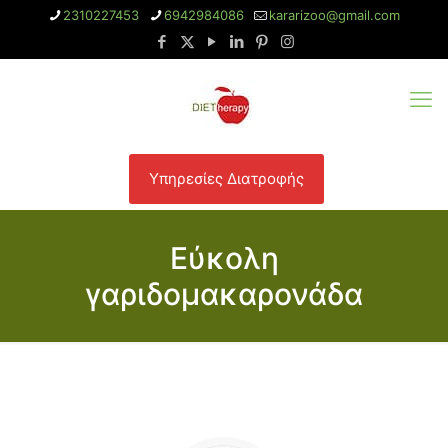
2310227453
6942984086
kararizoo@gmail.com
Υπηρεσίες Διατροφής
Εύκολη
γαριδομακαρονάδα