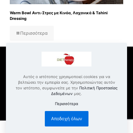
Warm Bowl Αντι-Στρες με Κινόα, Λαχανικά & Tahini
Dressing
Περισσότερα
Αυτός ο ιστότοπος χρησιμοποιεί cookies για να
© 2022 Dietherapy.gr | All Rights Reserved
βελτιώσει την εμπειρία σας. Χρησιμοποιώντας αυτόν
τον ιστότοπο, συμφωνείτε με την
Πολιτική Προστασίας
Επικοινωνία
Υπηρεσίες Διατροφής και Εκπαίδευσης
Δεδομένων
μας.
Όροι Παροχής Υπηρεσιών
Πολιτική Απορρήτου
Πολιτική γραφείου – Disclaimer
Περισσότερα
Αποδοχή όλων
0