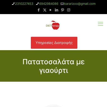
2310227453
6942984086
kararizoo@gmail.com
Υπηρεσίες Διατροφής
Πατατοσαλάτα με
γιαούρτι