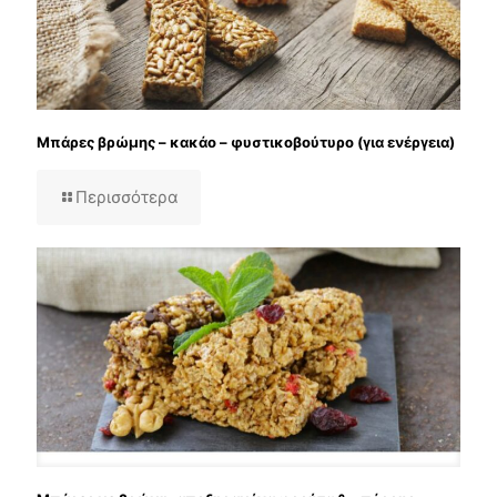
Μπάρες βρώμης – κακάο – φυστικοβούτυρο (για ενέργεια)
Περισσότερα