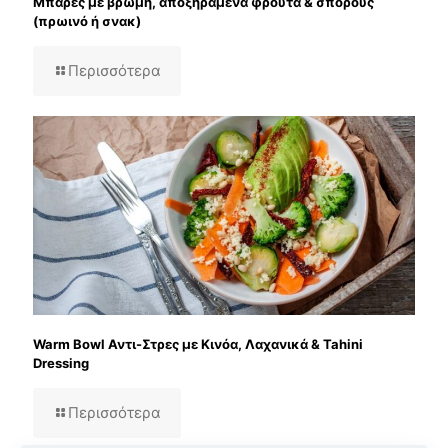
Μπάρες με βρώμη, αποξηραμένα φρούτα & σπόρους
(πρωινό ή σνακ)
Περισσότερα
Warm Bowl Αντι-Στρες με Κινόα, Λαχανικά & Tahini
Dressing
Περισσότερα