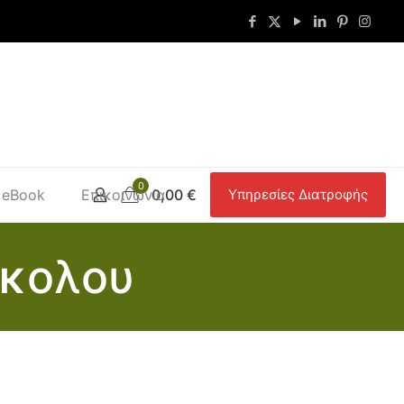
0
eBook
Επικοινωνία
0,00 €
Υπηρεσίες Διατροφής
όκολου