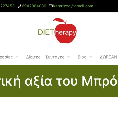
0227453
6942984086
kararizoo@gmail.com
ρεσίες
Δίαιτες – Συνταγές
Blog
ΔΩΡΕΑΝ 
ική αξία του Μπρ