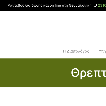
Ραντεβού δια ζώσης και on line στη Θεσσαλονίκη
231
Η Διαιτολόγος
Υπη
Θρεπτ