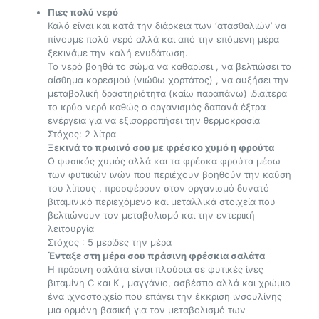
Πιες πολύ νερό
Καλό είναι και κατά την διάρκεια των ‘ατασθαλιών’ να
πίνουμε πολύ νερό αλλά και από την επόμενη μέρα
ξεκινάμε την καλή ενυδάτωση.
Το νερό βοηθά το σώμα να καθαρίσει , να βελτιώσει το
αίσθημα κορεσμού (νιώθω χορτάτος) , να αυξήσει την
μεταβολική δραστηριότητα (καίω παραπάνω) ιδιαίτερα
το κρύο νερό καθώς ο οργανισμός δαπανά έξτρα
ενέργεια για να εξισορροπήσει την θερμοκρασία
Στόχος: 2 λίτρα
Ξεκινά το πρωινό σου με φρέσκο χυμό η φρούτα
Ο φυσικός χυμός αλλά και τα φρέσκα φρούτα μέσω
των φυτικών ινών που περιέχουν βοηθούν την καύση
του λίπους , προσφέρουν στον οργανισμό δυνατό
βιταμινικό περιεχόμενο και μεταλλικά στοιχεία που
βελτιώνουν τον μεταβολισμό και την εντερική
λειτουργία
Στόχος : 5 μερίδες την μέρα
Ένταξε στη μέρα σου πράσινη φρέσκια σαλάτα
Η πράσινη σαλάτα είναι πλούσια σε φυτικές ίνες
βιταμίνη C και Κ , μαγγάνιο, ασβέστιο αλλά και χρώμιο
ένα ιχνοστοιχείο που επάγει την έκκριση ινσουλίνης
μια ορμόνη βασική για τον μεταβολισμό των