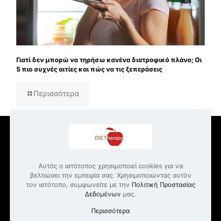
Γιατί δεν μπορώ να τηρήσω κανένα διατροφικό πλάνο; Οι
5 πιο συχνές αιτίες και πώς να τις ξεπεράσεις
Περισσότερα
Αυτός ο ιστότοπος χρησιμοποιεί cookies για να
© 2022 Dietherapy.gr | All Rights Reserved
βελτιώσει την εμπειρία σας. Χρησιμοποιώντας αυτόν
τον ιστότοπο, συμφωνείτε με την
Πολιτική Προστασίας
Επικοινωνία
Υπηρεσίες Διατροφής και Εκπαίδευσης
Δεδομένων
μας.
Όροι Παροχής Υπηρεσιών
Πολιτική Απορρήτου
Πολιτική γραφείου – Disclaimer
Περισσότερα