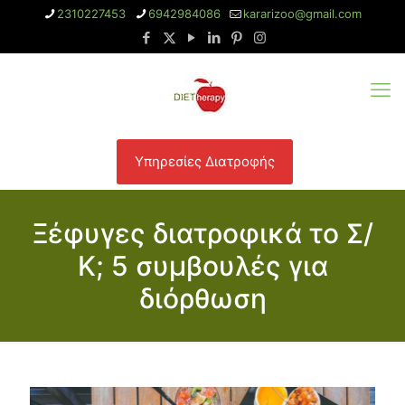
2310227453
6942984086
kararizoo@gmail.com
Υπηρεσίες Διατροφής
Ξέφυγες διατροφικά το Σ/
Κ; 5 συμβουλές για
διόρθωση