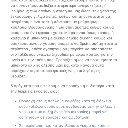
να συναντήσουμε δεξιά και αριστερά αναψυκτήρια , ή
φούρνους των οποίων η στάση θα μας δώσει την χαρά της
ξεκούρασης γι λίγα λεπτά, καθώς και τη δυνατότητα να
αγοράσουμε ένα τοστ ή σάντουιτς με μαύρο ψωμί ,
κουλούρι Θεσσαλονίκης ή μια σπανακόπιτα καθώς και να
πιούμε και ένα φρέσκο χυμό. Μικρά σνακ όπως κράκερ ή
κριτσίνια ή μπισκότα με αλεύρι ολικής άλεσης καθώς και
συσκευασμένους χυμούς μπορείτε να βρείτε ακόμη και στα
περίπτερα , οπότε αγαπητοί μου μπορείτε να απολαύσετε
στο ταξίδι σας υγιεινές λιχουδιές με μικρό κόστος για την
υγεία και την τσέπη σας. Προσέξτε όμως να προτιμήσετε τα
μπισκότα ολικής άλεσης μιας και κατά κανόνα αυτά
περιέχουν περισσότερο φυτικές ίνες και λιγότερες
θερμίδες.
5 πράγματα που οφείλουμε να προσέχουμε ιδιαίτερα κατά
την διάρκεια ενός ταξιδιού:
Προσοχή στους πολλούς καφέδες κατά τη διάρκεια
ενός ταξιδιού οι οποίοι σε συνδυασμό με την έλλειψη
νερού και με αυξημένες θερμοκρασίες μπορεί να
οδηγήσουν σε ζαλάδες και αφυδάτωση.
Σε περίπτωση που καταναλώσετε γεύμα σε κάποιο