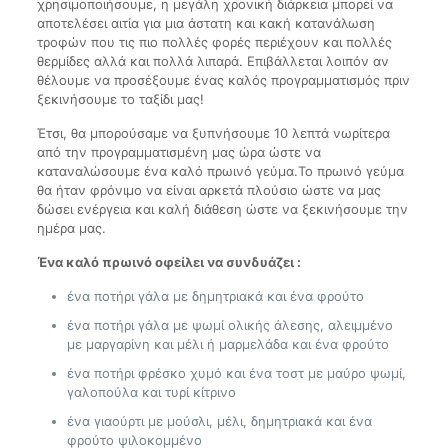
χρησιμοποιήσουμε, η μεγάλη χρονική διάρκεια μπορεί να
αποτελέσει αιτία για μια άστατη και κακή κατανάλωση
τροφών που τις πιο πολλές φορές περιέχουν και πολλές
θερμίδες αλλά και πολλά λιπαρά. Επιβάλλεται λοιπόν αν
θέλουμε να προσέξουμε ένας καλός προγραμματισμός πριν
ξεκινήσουμε το ταξίδι μας!
Έτσι, θα μπορούσαμε να ξυπνήσουμε 10 λεπτά νωρίτερα
από την προγραμματισμένη μας ώρα ώστε να
καταναλώσουμε ένα καλό πρωινό γεύμα.Το πρωινό γεύμα
θα ήταν φρόνιμο να είναι αρκετά πλούσιο ώστε να μας
δώσει ενέργεια και καλή διάθεση ώστε να ξεκινήσουμε την
ημέρα μας.
Ένα καλό πρωινό οφείλει να συνδυάζει :
ένα ποτήρι γάλα με δημητριακά και ένα φρούτο
ένα ποτήρι γάλα με ψωμί ολικής άλεσης, αλειμμένο
με μαργαρίνη και μέλι ή μαρμελάδα και ένα φρούτο
ένα ποτήρι φρέσκο χυμό και ένα τοστ με μαύρο ψωμί,
γαλοπούλα και τυρί κίτρινο
ένα γιαούρτι με μούσλι, μέλι, δημητριακά και ένα
φρούτο ψιλοκομμένο