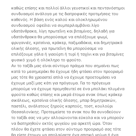
καθώς επίσης και πολλοί άλλοι γευστικοί και πεντανόστιμοι
συνδυασμοί ανάλογα με τις διατροφικές προτιμήσεις του
καθενός. Η βάση ενός καλού και ολοκληρωμένου
συνδυασμού οφείλει να συμπεριλαμβάνει λίγο
υδατάνθρακα, λίγη πρωτεΐνη και βιταμίνες, δηλαδή για
υδατάνθρακα θα μπορούσαμε να επιλέξουμε ψωμί,
φρυγανιές, κριτσίνια, κράκερ, παξιμαδάκια, και δημητριακά
ολικής άλεσης, για πρωτεΐνη θα μπορούσαμε να
επιλέξουμε γάλα ή γιαούρτι ή τυρί ή ταχίνι και για βιταμίνες
φυσικό χυμό ή ολόκληρο το φρούτο.
Αν το ταξίδι μας είναι σύντομο πράγμα που σημαίνει πως
κατά το μεσημεράκι θα έχουμε ήδη φτάσει στον προορισμό
μας τότε θα χρειαστεί απλά να έχουμε προετοιμάσει να
έχουμε μαζί μας κάτι για πρόγευμα. Για το πρόγευμα
μπορούμε να έχουμε προμηθευτεί σε ένα μπολάκι πλυμένα
φρούτα καθώς επίσης και μικρά έτοιμα σνακ όπως κράκερ
σικάλεως, κριτσίνια ολικής άλεσης, μπαρ δημητριακών,
παστέλι, ανάλατους ξηρούς καρπούς, τοστ, κουλούρι
Θεσσαλονίκης. Προτειμείστε τα σνακ που θα συνοδεύουν
το ταξίδι σας να μην αλλοιώνονται εύκολα και να μπορούν
να διατηρηθούν εκτός ψυγείου για αρκετή ώρα. Όταν
πλέον θα έχετε φτάσει στον σύντομο προορισμό σας τότε
θα είστε έτοιμοι να απολαύσετε ένα σπιτικό γεύμα ή ένα