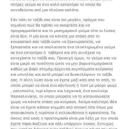
πλήρες γεύμα σε ένα καλό εστιατόριο το οποίο θα
συνοδεύεται από μια πλούσια σαλάτα.
Εάν πάλι το ταξίδι σας είναι πιο μεγάλο, πράγμα που
σημαίνει πως θα πρέπει να σκεφτείτε και να
προγραμματίσετε και το μεσημεριανό γεύμα τότε οι λύσεις
είναι δύο. Η μία είναι να κάνετε μια στάση από το
κουραστικό σας ταξίδι ώστε να ξεκουραστείτε, να
ξεπιαστείτε και να απολαύσετε ένα ολοκληρωμένο γεύμα
σε ένα εστιατόριο ή ταβέρνα και στη συνέχεια να
συνεχίσετε το ταξίδι σας. Προσοχή όμως, το γεύμα σας να
είναι μικρό σε ποσότητα ώστε να μην βαρυστομαχιάσετε
καθώς με βαρύ στομάχι έρχονται συμπτώματα κούρασης
και υπνηλίας και αυτά μπορεί να δυσκολέψουν το ταξίδι
σας. Η άλλη λύση είναι να έχετε μαζί κάτι από το σπίτι, το
οποίο μπορεί να είναι ένα σάντουιτς ή τοστ με μαύρο ψωμί
, γαλοπούλα, τυρί κίτρινο και λαχανικά, ένα κουλούρι
Θεσσαλονίκης, το οποίο μπορείτε να το καταναλώσετε
χωρίς να κάνετε στάση για κούραση. Ακόμα καλύτερη ιδέα
είναι να έχετε κάποιο κομμάτι από σπιτική πίτα όπως μια
σπανακόπιτα ή τυρόπιτα ή κολοκυθόπιτα ή κρεατόπιτα. Για
όσους από εσάς η προετοιμασία είναι μια λέξη με την οποία
έχετε πάρει διαζύγιο και πάλι υπάρχουν λύσεις. Ευτυχώς
που κατά τη διάρκεια ενός ταξιδιού έχουμε πάντα την τύχη