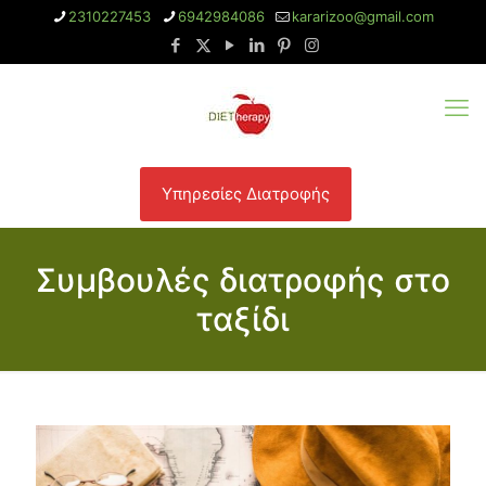
2310227453
6942984086
kararizoo@gmail.com
Υπηρεσίες Διατροφής
Συμβουλές διατροφής στο
ταξίδι