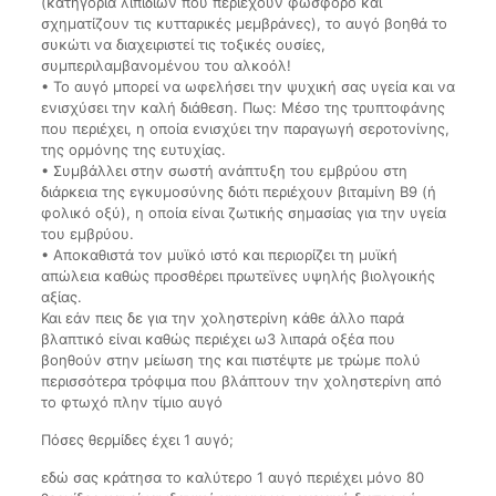
(κατηγορία λιπιδίων που περιέχουν φώσφορο και
σχηματίζουν τις κυτταρικές μεμβράνες), το αυγό βοηθά το
συκώτι να διαχειριστεί τις τοξικές ουσίες,
συμπεριλαμβανομένου του αλκοόλ!
• Το αυγό μπορεί να ωφελήσει την ψυχική σας υγεία και να
ενισχύσει την καλή διάθεση. Πως: Μέσο της τρυπτοφάνης
που περιέχει, η οποία ενισχύει την παραγωγή σεροτονίνης,
της ορμόνης της ευτυχίας.
• Συμβάλλει στην σωστή ανάπτυξη του εμβρύου στη
διάρκεια της εγκυμοσύνης διότι περιέχουν βιταμίνη Β9 (ή
φολικό οξύ), η οποία είναι ζωτικής σημασίας για την υγεία
του εμβρύου.
• Αποκαθιστά τον μυϊκό ιστό και περιορίζει τη μυϊκή
απώλεια καθώς προσθέρει πρωτεϊνες υψηλής βιολγοικής
αξίας.
Και εάν πεις δε για την χοληστερίνη κάθε άλλο παρά
βλαπτικό είναι καθώς περιέχει ω3 λιπαρά οξέα που
βοηθούν στην μείωση της και πιστέψτε με τρώμε πολύ
περισσότερα τρόφιμα που βλάπτουν την χοληστερίνη από
το φτωχό πλην τίμιο αυγό
Πόσες θερμίδες έχει 1 αυγό;
εδώ σας κράτησα το καλύτερο 1 αυγό περιέχει μόνο 80