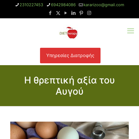
2310227453
6942984086
kararizoo@gmail.com
Υπηρεσίες Διατροφής
Η θρεπτική αξία του
Αυγού