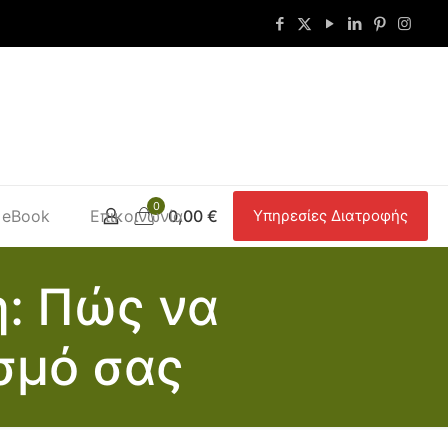
0
eBook
Επικοινωνία
0,00 €
Υπηρεσίες Διατροφής
: Πώς να
σμό σας