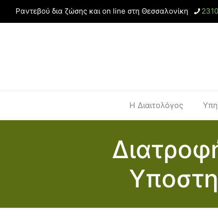
Ραντεβού δια ζώσης και on line στη Θεσσαλονίκη
231
Η Διαιτολόγος
Υπη
Διατροφ
Υποστη