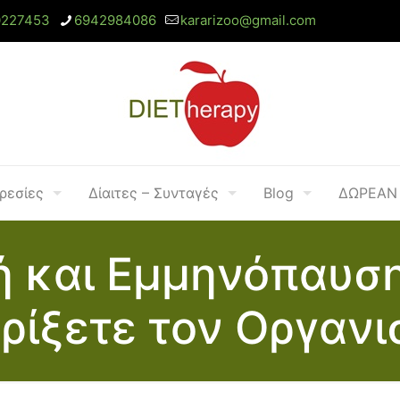
0227453
6942984086
kararizoo@gmail.com
ρεσίες
Δίαιτες – Συνταγές
Blog
ΔΩΡΕΑΝ 
ή και Εμμηνόπαυση
ρίξετε τον Οργανι