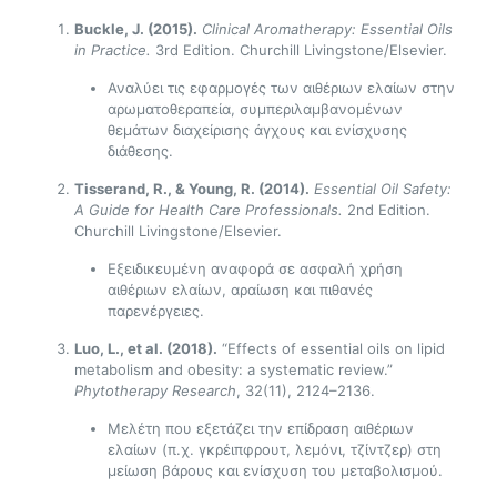
Buckle, J. (2015).
Clinical Aromatherapy: Essential Oils
in Practice.
3rd Edition. Churchill Livingstone/Elsevier.
Αναλύει τις εφαρμογές των αιθέριων ελαίων στην
αρωματοθεραπεία, συμπεριλαμβανομένων
θεμάτων διαχείρισης άγχους και ενίσχυσης
διάθεσης.
Tisserand, R., & Young, R. (2014).
Essential Oil Safety:
A Guide for Health Care Professionals.
2nd Edition.
Churchill Livingstone/Elsevier.
Εξειδικευμένη αναφορά σε ασφαλή χρήση
αιθέριων ελαίων, αραίωση και πιθανές
παρενέργειες.
Luo, L., et al. (2018).
“Effects of essential oils on lipid
metabolism and obesity: a systematic review.”
Phytotherapy Research
, 32(11), 2124–2136.
Μελέτη που εξετάζει την επίδραση αιθέριων
ελαίων (π.χ. γκρέιπφρουτ, λεμόνι, τζίντζερ) στη
μείωση βάρους και ενίσχυση του μεταβολισμού.