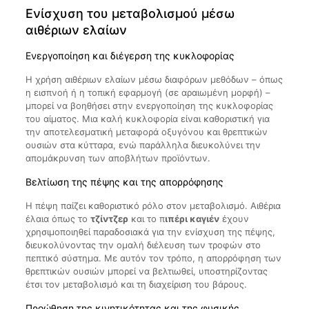
Ενίσχυση του μεταβολισμού μέσω
αιθέριων ελαίων
Ενεργοποίηση και διέγερση της κυκλοφορίας
Η χρήση αιθέριων ελαίων μέσω διαφόρων μεθόδων – όπως
η εισπνοή ή η τοπική εφαρμογή (σε αραιωμένη μορφή) –
μπορεί να βοηθήσει στην ενεργοποίηση της κυκλοφορίας
του αίματος. Μια καλή κυκλοφορία είναι καθοριστική για
την αποτελεσματική μεταφορά οξυγόνου και θρεπτικών
ουσιών στα κύτταρα, ενώ παράλληλα διευκολύνει την
απομάκρυνση των αποβλήτων προϊόντων.
Βελτίωση της πέψης και της απορρόφησης
Η πέψη παίζει καθοριστικό ρόλο στον μεταβολισμό. Αιθέρια
έλαια όπως το
τζίντζερ
και το π
ιπέρι καγιέν
έχουν
χρησιμοποιηθεί παραδοσιακά για την ενίσχυση της πέψης,
διευκολύνοντας την ομαλή διέλευση των τροφών στο
πεπτικό σύστημα. Με αυτόν τον τρόπο, η απορρόφηση των
θρεπτικών ουσιών μπορεί να βελτιωθεί, υποστηρίζοντας
έτσι τον μεταβολισμό και τη διαχείριση του βάρους.
Προώθηση της κινητικότητας και της φυσικής