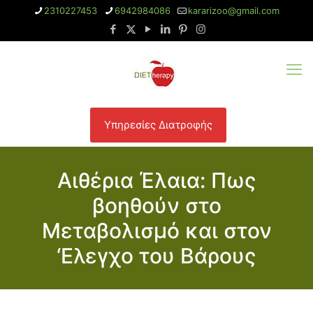
2310227453
6942984086
kararizoo@gmail.com
Υπηρεσίες Διατροφής
Αιθέρια Έλαια: Πως
βοηθούν στο
Mεταβολισμό και στον
‘Eλεγχο του Bάρους